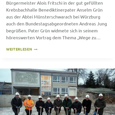
Bürgermeister Alois Fritschi in der gut gefüllten
Krebsbachhalle Benediktinerpater Anselm Grün
aus der Abtei Münsterschwarach bei Würzburg
auch den Bundestagsabgeordneten Andreas Jung
begrüßen. Pater Grün widmete sich in seinem
hörenswerten Vortrag dem Thema „Wege zu…
NEUJAHRSEMPFANG
WEITERLESEN
GEMEINDE
EIGELTINGEN
AM
11.
JANUAR
2024